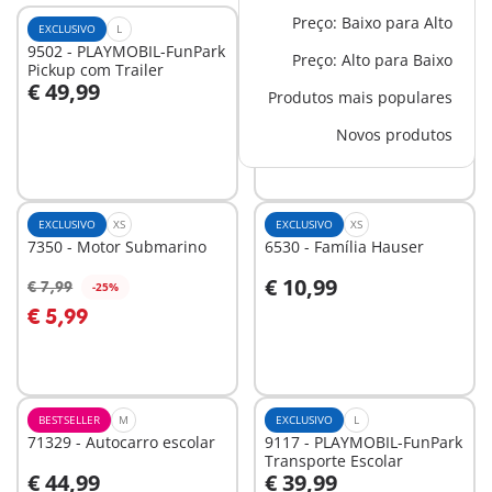
Preço: Baixo para Alto
EXCLUSIVO
L
EXCLUSIVO
M
9502 - PLAYMOBIL-FunPark
4318 - Garagem
Preço: Alto para Baixo
Pickup com Trailer
€ 49,99
€ 29,99
Produtos mais populares
Ao carrinho
Ao carrinho
Novos produtos
EXCLUSIVO
XS
EXCLUSIVO
XS
7350 - Motor Submarino
6530 - Família Hauser
€ 10,99
€ 7,99
-25%
Ao carrinho
Ao carrinho
€ 5,99
BESTSELLER
M
EXCLUSIVO
L
71329 - Autocarro escolar
9117 - PLAYMOBIL-FunPark
Transporte Escolar
€ 44,99
€ 39,99