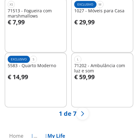
XS
EXCLUSIVO
M
71513 - Fogueira com
1027 - Móveis para Casa
marshmallows
€ 7,99
€ 29,99
Ao carrinho
Ao carrinho
EXCLUSIVO
S
L
5583 - Quarto Moderno
71202 - Ambulância com
luz e som
€ 14,99
€ 59,99
Ao carrinho
Ao carrinho
1 de 7
Home
...
My Life