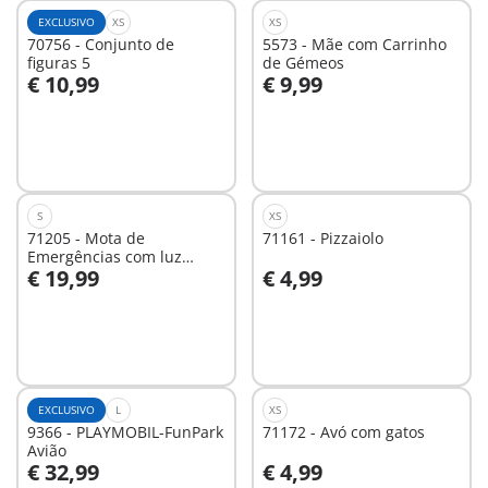
EXCLUSIVO
XS
XS
70756 - Conjunto de
5573 - Mãe com Carrinho
figuras 5
de Gémeos
€ 10,99
€ 9,99
Ao carrinho
Ao carrinho
S
XS
71205 - Mota de
71161 - Pizzaiolo
Emergências com luz
€ 19,99
€ 4,99
intermitente
Ao carrinho
Ao carrinho
EXCLUSIVO
L
XS
9366 - PLAYMOBIL-FunPark
71172 - Avó com gatos
Avião
€ 32,99
€ 4,99
Ao carrinho
Ao carrinho