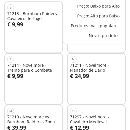
Preço: Baixo para Alto
S
XS
71213 - Burnham Raiders -
70672 - Set de 3 Bandidos
Preço: Alto para Baixo
Cavaleiro de Fogo
de Burnham
€ 9,99
€ 10,99
Produtos mais populares
Ao carrinho
Novos produtos
Não
disponível
S
M
71214 - Novelmore -
71211 - Novelmore -
Treino para o Combate
Planador de Dario
€ 9,99
€ 24,99
Não
Não
disponível
disponível
M
XS
71210 - Novelmore vs
71297 - Novelmore -
Burnham Raiders - Zona
Cavaleiro Medieval
€ 39,99
€ 12,99
de batalha