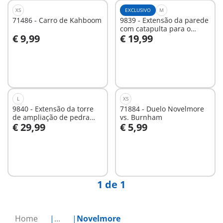
XS
EXCLUSIVO
M
71486 - Carro de Kahboom
9839 - Extensão da parede
com catapulta para o
€ 9,99
€ 19,99
Grande Castelo de
Ao carrinho
Novelmore
Não
disponível
L
XS
9840 - Extensão da torre
71884 - Duelo Novelmore
de ampliação de pedra
vs. Burnham
€ 29,99
€ 5,99
para o Grande Castelo de
Ao carrinho
Ao carrinho
Novelmore
1 de 1
Home
...
Novelmore