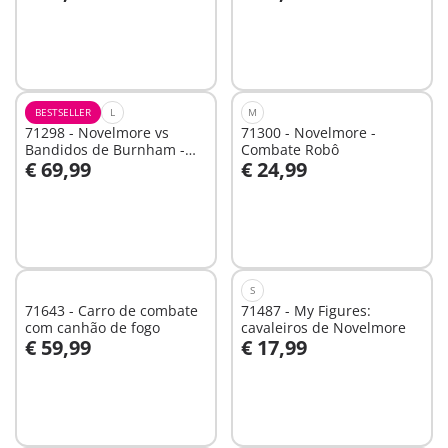
Ao carrinho
Não
disponível
BESTSELLER
L
M
71298 - Novelmore vs
71300 - Novelmore -
Bandidos de Burnham -
Combate Robô
€ 69,99
€ 24,99
Torneio
Não
Não
disponível
disponível
S
71643 - Carro de combate
71487 - My Figures:
com canhão de fogo
cavaleiros de Novelmore
€ 59,99
€ 17,99
Ao carrinho
Não
disponível