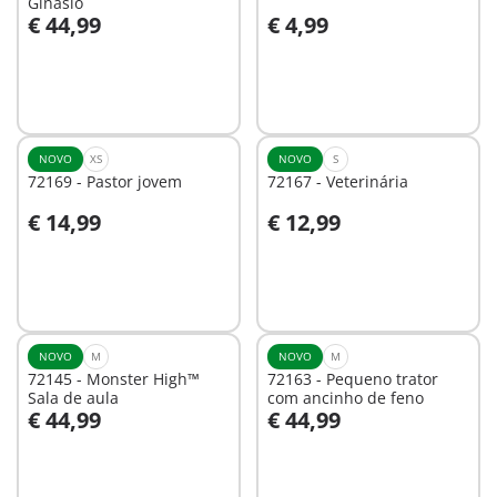
Ginásio
€ 44,99
€ 4,99
Ao carrinho
Ao carrinho
NOVO
XS
NOVO
S
72169 - Pastor jovem
72167 - Veterinária
€ 14,99
€ 12,99
Ao carrinho
Ao carrinho
NOVO
M
NOVO
M
72145 - Monster High™
72163 - Pequeno trator
Sala de aula
com ancinho de feno
€ 44,99
€ 44,99
Ao carrinho
Ao carrinho