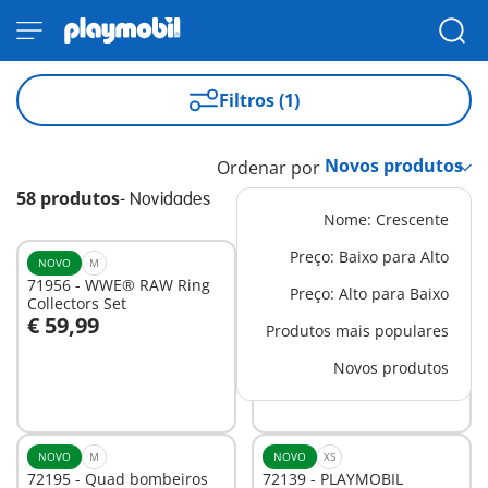
Filtros (1)
Ordenar por
58 produtos
-
Novidades
Nome: Crescente
Preço: Baixo para Alto
NOVO
M
NOVO
M
71956 - WWE® RAW Ring
72196 - Helicóptero dos
Preço: Alto para Baixo
Collectors Set
bombeiros
€ 59,99
€ 19,99
Produtos mais populares
Ao carrinho
Ao carrinho
Novos produtos
NOVO
M
NOVO
XS
72195 - Quad bombeiros
72139 - PLAYMOBIL