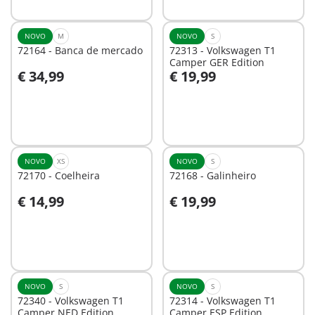
NOVO
M
NOVO
S
72164 - Banca de mercado
72313 - Volkswagen T1
Camper GER Edition
€ 34,99
€ 19,99
Ao carrinho
Não
disponível
NOVO
XS
NOVO
S
72170 - Coelheira
72168 - Galinheiro
€ 14,99
€ 19,99
Ao carrinho
Ao carrinho
NOVO
S
NOVO
S
72340 - Volkswagen T1
72314 - Volkswagen T1
Camper NED Edition
Camper ESP Edition