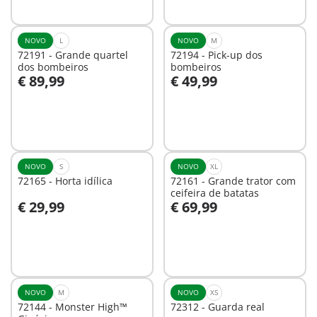
disponível
NOVO
L
NOVO
M
72191 - Grande quartel
72194 - Pick-up dos
dos bombeiros
bombeiros
€ 89,99
€ 49,99
Ao carrinho
Ao carrinho
NOVO
S
NOVO
XL
72165 - Horta idílica
72161 - Grande trator com
ceifeira de batatas
€ 29,99
€ 69,99
Ao carrinho
Ao carrinho
NOVO
M
NOVO
XS
72144 - Monster High™
72312 - Guarda real