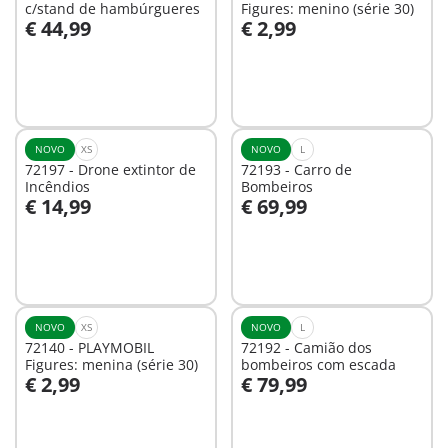
c/stand de hambúrgueres
Figures: menino (série 30)
€ 44,99
€ 2,99
Ao carrinho
Ao carrinho
NOVO
XS
NOVO
L
72197 - Drone extintor de
72193 - Carro de
Incêndios
Bombeiros
€ 14,99
€ 69,99
Ao carrinho
Ao carrinho
NOVO
XS
NOVO
L
72140 - PLAYMOBIL
72192 - Camião dos
Figures: menina (série 30)
bombeiros com escada
€ 2,99
€ 79,99
Ao carrinho
Não