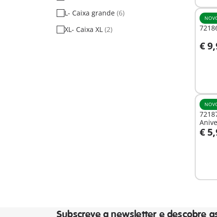
L- Caixa grande
(6)
NOV
7218
XL- Caixa XL
(2)
€ 9
A
NOV
72187
Anive
€ 5
A
Subscreve a newsletter e descobre a