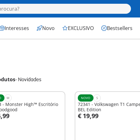
Interesses
Novo
EXCLUSIVO
Bestsellers
odutos
-
Novidades
O
M
NOVO
S
 - Monster High™ Escritório
72341 - Volkswagen T1 Camp
loodgood
BEL Edition
4,99
€ 19,99
o carrinho
Ao carrinho