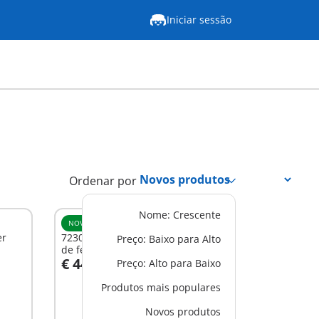
Iniciar sessão
Ordenar por
Nome: Crescente
NOVO
L
er
72305 - Trator grande com fardos
Preço: Baixo para Alto
de feno
€ 44,99
Preço: Alto para Baixo
Ao carrinho
Produtos mais populares
Novos produtos