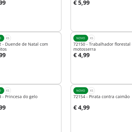
,99
€ 5,99
o carrinho
Ao carrinho
O
XS
NOVO
XS
2 - Duende de Natal com
72150 - Trabalhador florestal
itos
motosserra
,99
€ 4,99
Não
nível
disponível
O
XS
NOVO
XS
 - Princesa do gelo
72154 - Pirata contra caimão
,99
€ 4,99
o carrinho
Não
disponível