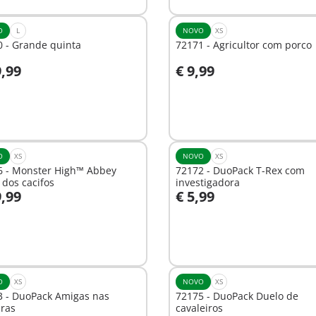
O
L
NOVO
XS
 - Grande quinta
72171 - Agricultor com porco
9,99
€ 9,99
o carrinho
Ao carrinho
O
XS
NOVO
XS
6 - Monster High™ Abbey
72172 - DuoPack T-Rex com
 dos cacifos
investigadora
9,99
€ 5,99
o carrinho
Ao carrinho
O
XS
NOVO
XS
3 - DuoPack Amigas nas
72175 - DuoPack Duelo de
ras
cavaleiros