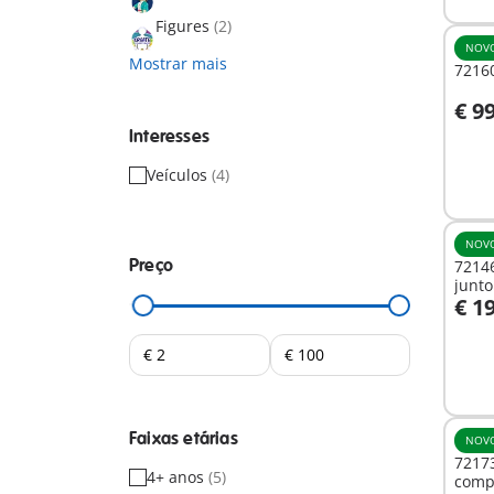
Figures
(2)
NOV
Mostrar mais
72160
€ 9
A
Interesses
Veículos
(4)
NOV
Preço
7214
junto
€ 1
A
Faixas etárias
NOV
7217
4+ anos
(5)
comp