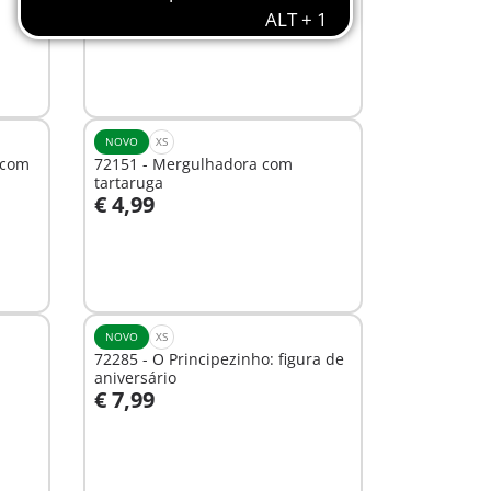
€ 4,99
Ao carrinho
NOVO
XS
 com
72151 - Mergulhadora com
tartaruga
€ 4,99
Não
disponível
NOVO
XS
72285 - O Principezinho: figura de
aniversário
€ 7,99
Ao carrinho