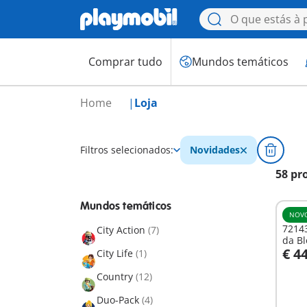
Comprar tudo
Mundos temáticos
Home
Loja
Filtros selecionados:
Novidades
58 pr
Mundos temáticos
NOV
72143
City Action
(7)
da B
€ 4
City Life
(1)
A
Country
(12)
Duo-Pack
(4)