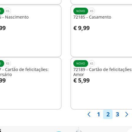
O
XS
NOVO
XS
6 - Nascimento
72185 - Casamento
,99
€ 9,99
o carrinho
Ao carrinho
O
XS
NOVO
XS
 - Cartão de felicitações:
72189 - Cartão de felicitações
rsário
Amor
,99
€ 5,99
o carrinho
Ao carrinho
1
2
3
s