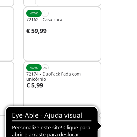
NOVO
L
72162 - Casa rural
€ 59,99
Ao carrinho
NOVO
XS
72174 - DuoPack Fada com
unicórnio
€ 5,99
Não
disponível
NOVO
XS
72149 - Bombeiro com foco de
incêndio