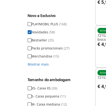
€ 5
A
Novo e Exclusivo
PLAYMOBIL PLUS
(168)
NOV
Novidades
(58)
7215
bisco
Bestseller
(25)
€ 4
Packs promocionais
(27)
Não
Merchandise
(15)
dispo
Mostrar mais
NOV
72153
Tamanho da embalagem
€ 4
XS- Caixa XS
(26)
A
S- Caixa pequena
(11)
M- Caixa mediana
(12)