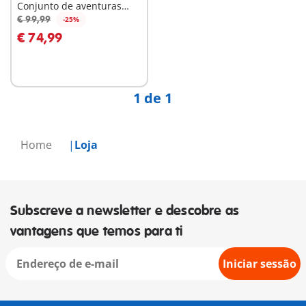
Conjunto de aventuras
aquáticas Splash and
€ 99,99
-25%
Ao carrinho
Learn
€ 74,99
1 de 1
Home
Loja
Subscreve a newsletter e descobre as
vantagens que temos para ti
Iniciar sessão