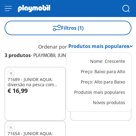
Filtros (1)
Ordenar por
3 produtos
-
PLAYMOBIL JUNIOR AQUA
Nome: Crescente
Preço: Baixo para Alto
M
M
71689 - JUNIOR AQUA:
71687 - JUNIOR AQUA: ilha
Preço: Alto para Baixo
diversão na pesca com
de banho com escorrega
€ 16,99
€ 21,99
animais marinhos
Produtos mais populares
Ao carrinho
Ao carrinho
Novos produtos
XL
71654 - JUNIOR AQUA: