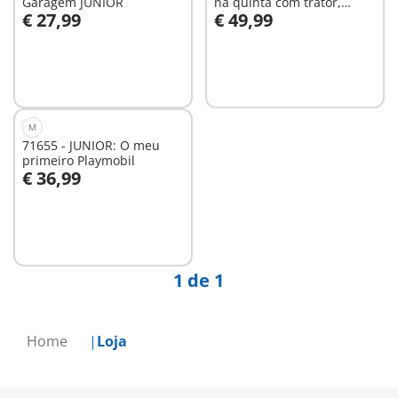
Garagem JUNIOR
na quinta com trator,
€ 27,99
€ 49,99
reboque e amigos animais
Ao carrinho
Ao carrinho
M
71655 - JUNIOR: O meu
primeiro Playmobil
€ 36,99
Ao carrinho
1 de 1
Home
Loja