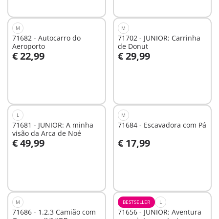
M
M
71682 - Autocarro do
71702 - JUNIOR: Carrinha
Aeroporto
de Donut
€ 22,99
€ 29,99
Ao carrinho
Ao carrinho
L
M
71681 - JUNIOR: A minha
71684 - Escavadora com Pá
visão da Arca de Noé
€ 49,99
€ 17,99
Ao carrinho
Ao carrinho
M
BESTSELLER
L
71686 - 1.2.3 Camião com
71656 - JUNIOR: Aventura