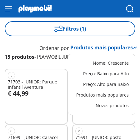
Filtros (1)
Ordenar por
15 produtos
-
PLAYMOBIL JUNIOR
Nome: Crescente
Preço: Baixo para Alto
L
M
71703 - JUNIOR: Parque
71683 - JUNIOR: Camião de
Preço: Alto para Baixo
Infantil Aventura
bombeiros com escada
€ 44,99
€ 17,99
Produtos mais populares
Ao carrinho
Ao carrinho
Novos produtos
XS
M
71699 - JUNIOR: Caracol
71691 - JUNIOR: posto