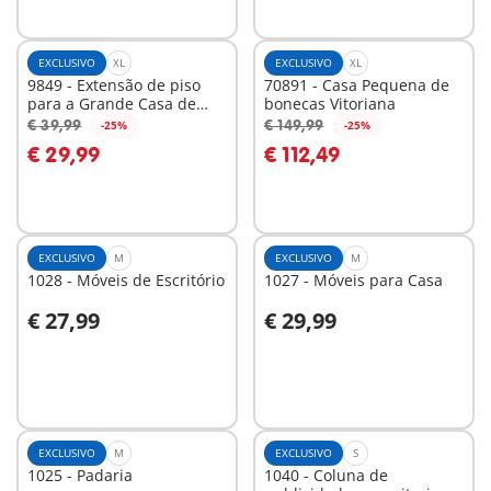
EXCLUSIVO
XL
EXCLUSIVO
XL
9849 - Extensão de piso
70891 - Casa Pequena de
para a Grande Casa de
bonecas Vitoriana
Boneca
€ 39,99
€ 149,99
-25%
-25%
Ao carrinho
Ao carrinho
€ 29,99
€ 112,49
EXCLUSIVO
M
EXCLUSIVO
M
1028 - Móveis de Escritório
1027 - Móveis para Casa
€ 27,99
€ 29,99
Ao carrinho
Ao carrinho
EXCLUSIVO
M
EXCLUSIVO
S
1025 - Padaria
1040 - Coluna de