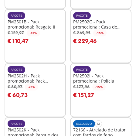
PACOTE
PACOTE
PM2501B - Pack
PM2502G - Pack
promocional: Resgate II
promocional: Casa de
bonecas
€ 129,97
€ 269,95
-15%
-15%
Ao carrinho
Ao carrinho
€ 110,47
€ 229,46
PACOTE
PACOTE
PM2502H - Pack
PM2502I - Pack
promocional: Pack
promocional: Polícia
Promocional Casa da
€ 80,97
€ 177,96
-25%
-15%
Ao carrinho
Ao carrinho
Cidade
€ 60,73
€ 151,27
PACOTE
EXCLUSIVO
M
PM2502K - Pack
72166 - Atrelado de trator
promocional: Parque dos
com fardos de feno