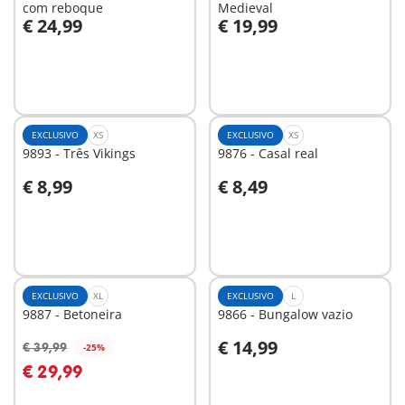
com reboque
Medieval
€ 24,99
€ 19,99
Ao carrinho
Não
disponível
EXCLUSIVO
XS
EXCLUSIVO
XS
9893 - Três Vikings
9876 - Casal real
€ 8,99
€ 8,49
Ao carrinho
Não
disponível
EXCLUSIVO
XL
EXCLUSIVO
L
9887 - Betoneira
9866 - Bungalow vazio
€ 14,99
€ 39,99
-25%
Ao carrinho
Ao carrinho
€ 29,99