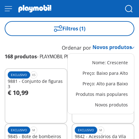
Filtros (1)
Ordenar por
168 produtos
-
PLAYMOBIL PLUS
Nome: Crescente
Preço: Baixo para Alto
EXCLUSIVO
XS
PACOTE
9881 - Conjunto de figuras
PM2011F - Pack
Preço: Alto para Baixo
3
Promocional Mansão
€ 10,99
Moderna de Luxo XXL
€ 314,92
-15%
Produtos mais populares
Ao carrinho
€ 267,68
Novos produtos
Não
disponível
EXCLUSIVO
M
EXCLUSIVO
M
9845 - Bote de bombeiros
9842 - Acessórios da Vila