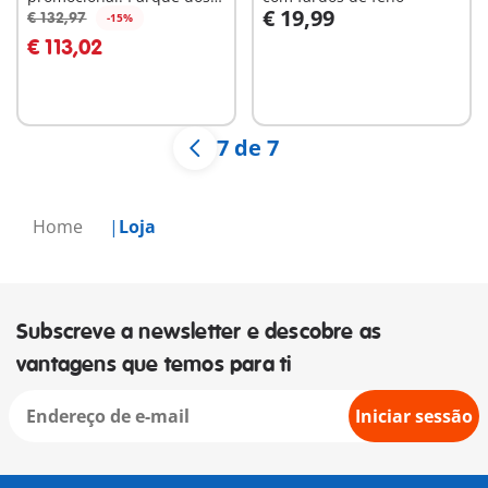
€ 19,99
dinossauros
€ 132,97
-15%
Ao carrinho
Ao carrinho
€ 113,02
7 de 7
Home
Loja
Subscreve a newsletter e descobre as
vantagens que temos para ti
Iniciar sessão