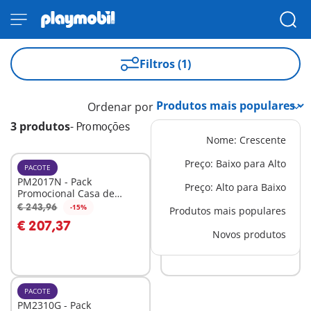
Filtros (1)
Ordenar por
3 produtos
-
Promoções
Nome: Crescente
Preço: Baixo para Alto
PACOTE
PACOTE
PM2017N - Pack
PM2011F - Pack
Preço: Alto para Baixo
Promocional Casa de
Promocional Mansão
Bonecas
Moderna de Luxo XXL
€ 243,96
€ 314,92
-15%
-15%
Produtos mais populares
Ao carrinho
€ 207,37
€ 267,68
Novos produtos
Não
disponível
PACOTE
PM2310G - Pack