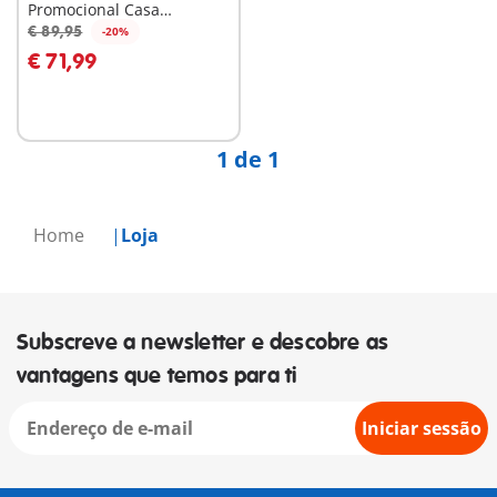
Promocional Casa
Moderna 2
€ 89,95
-20%
€ 71,99
Não
disponível
1 de 1
Home
Loja
Subscreve a newsletter e descobre as
vantagens que temos para ti
Iniciar sessão