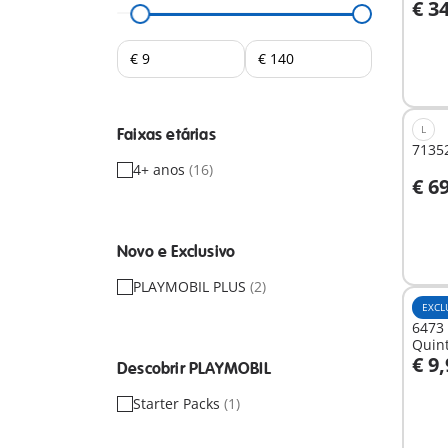
€ 3
A
L
Faixas etárias
71352
4+ anos
(16)
€ 6
Não
Novo e Exclusivo
dispo
PLAYMOBIL PLUS
(2)
EXCL
6473 
Quint
€ 9
Descobrir PLAYMOBIL
Starter Packs
(1)
Não
dispo