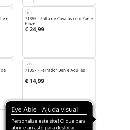
M
lie e
71355 - Salto de Cavalos com Zoe e
Blaze
€ 24,99
Ao carrinho
XS
 de
71357 - Ferrador Ben e Aquiles
€ 14,99
Ao carrinho
L
71493 - Escola móvel de equitação