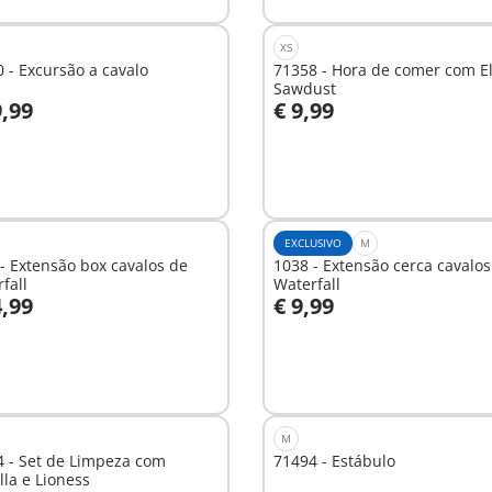
XS
 - Excursão a cavalo
71358 - Hora de comer com El
Sawdust
9,99
€ 9,99
o carrinho
Ao carrinho
EXCLUSIVO
M
- Extensão box cavalos de
1038 - Extensão cerca cavalos
fall
Waterfall
4,99
€ 9,99
o carrinho
Ao carrinho
M
 - Set de Limpeza com
71494 - Estábulo
lla e Lioness