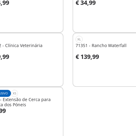
4,99
€ 34,99
o carrinho
Não
disponível
XL
 - Clínica Veterinária
71351 - Rancho Waterfall
9,99
€ 139,99
Não
nível
disponível
USIVO
XS
- Extensão de Cerca para
a dos Póneis
,99
nível