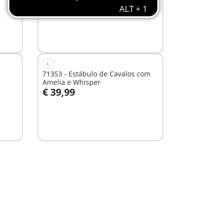
€ 64,99
Não
disponível
L
71353 - Estábulo de Cavalos com
Amelia e Whisper
€ 39,99
Não
disponível