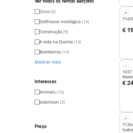
Ver todos os temas Berçário
Circo
(5)
M
71470
Dollhouse nostálgica
(14)
€ 1
Construção
(9)
A
A vida na Quinta
(14)
Bombeiros
(14)
Mostrar mais
L
1037 
Water
Interesses
€ 2
A
Animais
(16)
extension
(3)
M
71354
Preço
Isabe