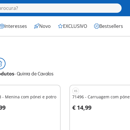
Interesses
Novo
EXCLUSIVO
Bestsellers
odutos
-
Quinta de Cavalos
XS
 - Menina com pónei e potro
71496 - Carruagem com póne
,99
€ 14,99
o carrinho
Ao carrinho