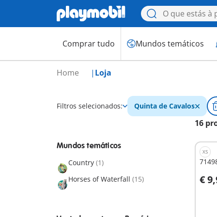
Comprar tudo
Mundos temáticos
Home
Loja
Filtros selecionados:
Quinta de Cavalos
16 pr
Mundos temáticos
XS
71498
Country
(1)
€ 9
Horses of Waterfall
(15)
A