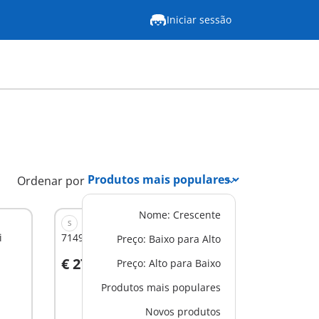
Iniciar sessão
Ordenar por
Nome: Crescente
S
i
71495 - Torneio de póneis
Preço: Baixo para Alto
€ 27,99
Preço: Alto para Baixo
Ao carrinho
Produtos mais populares
Novos produtos