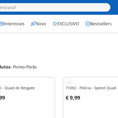
Interesses
Novo
EXCLUSIVO
Bestsellers
dutos
-
Promo-Packs
S
0 - Quad de Resgate
71092 - Polícia - Speed Quad
,99
€ 9,99
o carrinho
Ao carrinho