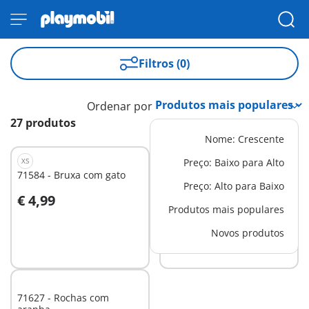
Filtros (0)
Ordenar por
27 produtos
Nome: Crescente
XS
XS
Preço: Baixo para Alto
71584 - Bruxa com gato
71797 - Starter Pack
Preço: Alto para Baixo
Fantasma e cavaleiro
€ 4,99
€ 14,99
Novelmore
Produtos mais populares
Novos produtos
Não
Não
disponível
disponível
71627 - Rochas com