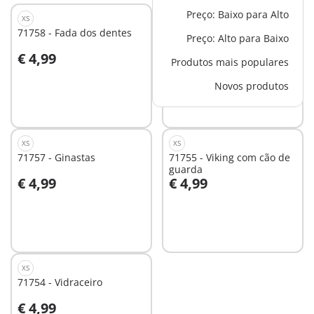
Preço: Baixo para Alto
XS
XS
71758 - Fada dos dentes
71759 - Mulher com
Preço: Alto para Baixo
cabras
€ 4,99
€ 4,99
Produtos mais populares
Ao carrinho
Ao carrinho
Novos produtos
XS
XS
71757 - Ginastas
71755 - Viking com cão de
guarda
€ 4,99
€ 4,99
Ao carrinho
Ao carrinho
XS
71754 - Vidraceiro
€ 4,99