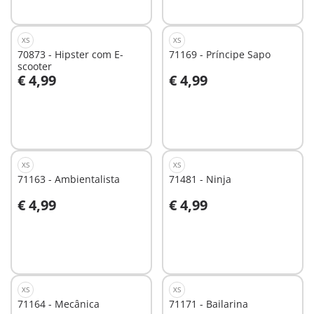
disponível
XS
XS
70873 - Hipster com E-
71169 - Príncipe Sapo
scooter
€ 4,99
€ 4,99
Não
Não
disponível
disponível
XS
XS
71163 - Ambientalista
71481 - Ninja
€ 4,99
€ 4,99
Não
Não
disponível
disponível
XS
XS
71164 - Mecânica
71171 - Bailarina