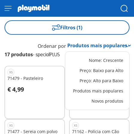
Filtros (1)
Ordenar por
17 produtos
-
specialPLUS
Nome: Crescente
Preço: Baixo para Alto
XS
XS
71479 - Pasteleiro
71161 - Pizzaiolo
Preço: Alto para Baixo
€ 4,99
€ 4,99
Produtos mais populares
Ao carrinho
Ao carrinho
Novos produtos
XS
XS
71477 - Sereia com polvo
71162 - Polícia com Cão