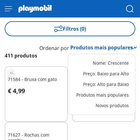
Filtros (0)
Ordenar por
411 produtos
Nome: Crescente
XS
XS
Preço: Baixo para Alto
71584 - Bruxa com gato
71605 - PLAYMOBIL
Preço: Alto para Baixo
Figuras (Série 26)
€ 4,99
€ 2,49
Produtos mais populares
Novos produtos
Não
Não
disponível
disponível
71627 - Rochas com