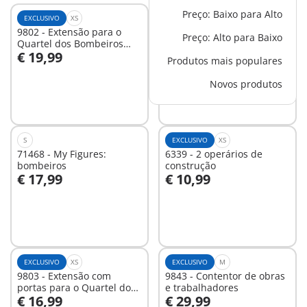
Preço: Baixo para Alto
EXCLUSIVO
XS
EXCLUSIVO
S
9802 - Extensão para o
6503 - Extensão para a
Preço: Alto para Baixo
Quartel dos Bombeiros
Esquadra da Polícia com
€ 19,99
€ 19,99
com Alarme (9462)
Prisão
Produtos mais populares
Ao carrinho
Ao carrinho
Novos produtos
S
EXCLUSIVO
XS
71468 - My Figures:
6339 - 2 operários de
bombeiros
construção
€ 17,99
€ 10,99
Ao carrinho
Ao carrinho
EXCLUSIVO
XS
EXCLUSIVO
M
9803 - Extensão com
9843 - Contentor de obras
portas para o Quartel dos
e trabalhadores
€ 16,99
€ 29,99
Bombeiros com Alarme