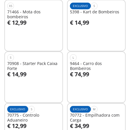
XS
EXCLUSIVO
S
71466 - Mota dos
5398 - Kart de Bombeiros
bombeiros
€ 12,99
€ 14,99
Ao carrinho
Ao carrinho
S
L
70908 - Starter Pack Caixa
9464 - Carro dos
Forte
Bombeiros
€ 14,99
€ 74,99
Não
Não
disponível
disponível
EXCLUSIVO
S
EXCLUSIVO
M
70775 - Controlo
70772 - Empilhadora com
Aduaneiro
Carga
€ 12,99
€ 34,99