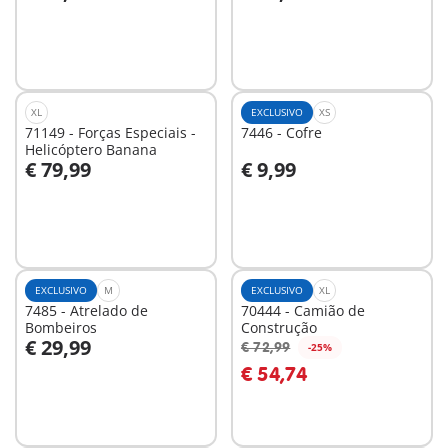
Ao carrinho
Ao carrinho
(9462)
XL
EXCLUSIVO
XS
71149 - Forças Especiais -
7446 - Cofre
Helicóptero Banana
€ 79,99
€ 9,99
Ao carrinho
Ao carrinho
EXCLUSIVO
M
EXCLUSIVO
XL
7485 - Atrelado de
70444 - Camião de
Bombeiros
Construção
€ 29,99
€ 72,99
-25%
Ao carrinho
Ao carrinho
€ 54,74