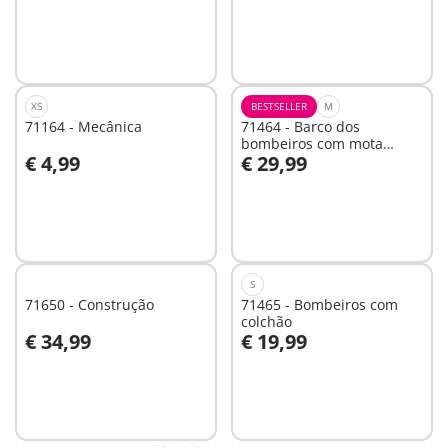
Não
Não
disponível
disponível
XS
BESTSELLER
M
71164 - Mecânica
71464 - Barco dos
bombeiros com mota
€ 4,99
€ 29,99
aquática
Ao carrinho
Não
disponível
S
71650 - Construção
71465 - Bombeiros com
colchão
€ 34,99
€ 19,99
Ao carrinho
Ao carrinho