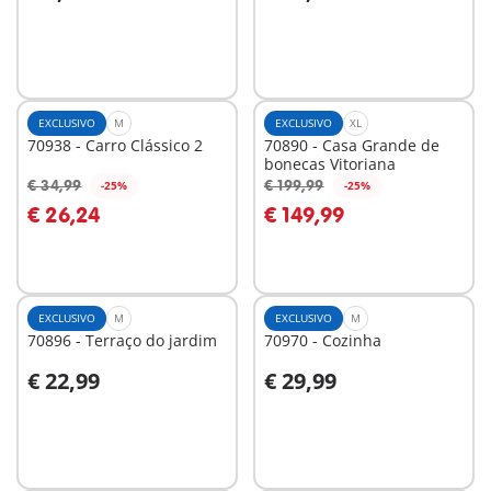
Ao carrinho
Ao carrinho
EXCLUSIVO
M
EXCLUSIVO
XL
70938 - Carro Clássico 2
70890 - Casa Grande de
bonecas Vitoriana
€ 34,99
€ 199,99
-25%
-25%
Ao carrinho
Ao carrinho
€ 26,24
€ 149,99
EXCLUSIVO
M
EXCLUSIVO
M
70896 - Terraço do jardim
70970 - Cozinha
€ 22,99
€ 29,99
Ao carrinho
Ao carrinho