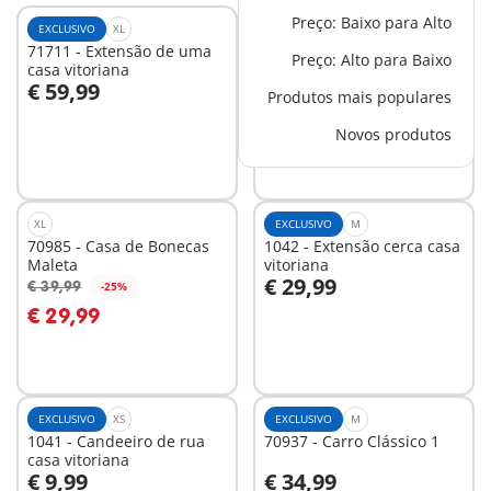
Preço: Baixo para Alto
EXCLUSIVO
XL
EXCLUSIVO
S
71711 - Extensão de uma
70893 - Quarto do Bebé
Preço: Alto para Baixo
casa vitoriana
€ 59,99
€ 19,99
Produtos mais populares
Ao carrinho
Ao carrinho
Novos produtos
XL
EXCLUSIVO
M
70985 - Casa de Bonecas
1042 - Extensão cerca casa
Maleta
vitoriana
€ 29,99
€ 39,99
-25%
Ao carrinho
Ao carrinho
€ 29,99
EXCLUSIVO
XS
EXCLUSIVO
M
1041 - Candeeiro de rua
70937 - Carro Clássico 1
casa vitoriana
€ 9,99
€ 34,99