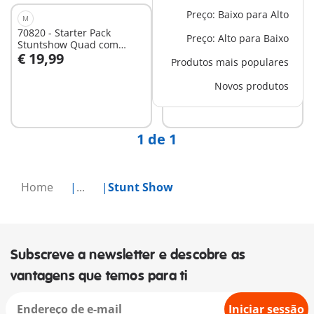
Preço: Baixo para Alto
M
S
70820 - Starter Pack
71256 - Starter Pack
Preço: Alto para Baixo
Stuntshow Quad com
Stuntshow Mota com
€ 19,99
€ 14,99
Rampa de Fogo
parede de fogo
Produtos mais populares
Novos produtos
Não
Não
disponível
disponível
1 de 1
Home
...
Stunt Show
Subscreve a newsletter e descobre as
vantagens que temos para ti
Iniciar sessão