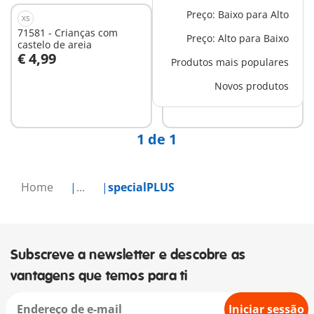
Preço: Baixo para Alto
XS
XS
71581 - Crianças com
71584 - Bruxa com gato
Preço: Alto para Baixo
castelo de areia
€ 4,99
€ 4,99
Produtos mais populares
Ao carrinho
Novos produtos
Não
disponível
1 de 1
Home
...
specialPLUS
Subscreve a newsletter e descobre as
vantagens que temos para ti
Iniciar sessão