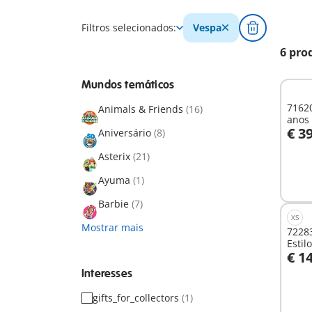
Filtros selecionados:
Vespa
6 pro
Mundos temáticos
71620
Animals & Friends
(16)
anos
€ 3
Aniversário
(8)
A
Asterix
(21)
Ayuma
(1)
Barbie
(7)
XS
Mostrar mais
72283
Estil
€ 1
A
Interesses
gifts_for_collectors
(1)