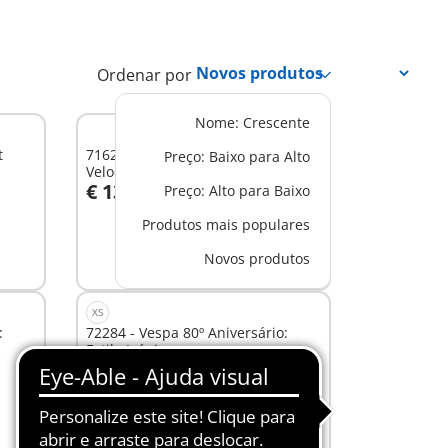
Ordenar por
Nome: Crescente
t
71622 - 1969 Vespa 150 Sprint
Preço: Baixo para Alto
Veloce, azul
€ 13,99
Preço: Alto para Baixo
Ao carrinho
Produtos mais populares
Novos produtos
XS
:
72284 - Vespa 80º Aniversário:
Estilo Icónico
€ 14,99
Não
disponível