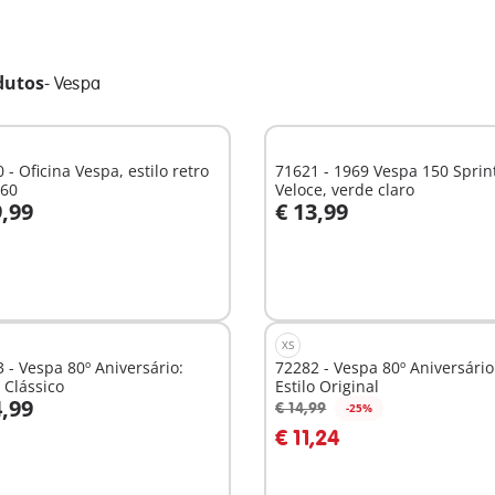
dutos
-
Vespa
 - Oficina Vespa, estilo retro
71621 - 1969 Vespa 150 Sprin
 60
Veloce, verde claro
9,99
€ 13,99
o carrinho
Ao carrinho
XS
 - Vespa 80º Aniversário:
72282 - Vespa 80º Aniversário
o Clássico
Estilo Original
4,99
€ 14,99
-25%
o carrinho
Ao carrinho
€ 11,24