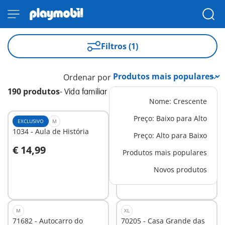
Filtros (1)
Ordenar por
190 produtos
-
Vida familiar
Nome: Crescente
Preço: Baixo para Alto
EXCLUSIVO
M
EXCLUSIVO
M
1034 - Aula de História
5582 - Cozinha com design
Preço: Alto para Baixo
moderno
€ 14,99
€ 19,99
-25%
Produtos mais populares
Ao carrinho
Ao carrinho
€ 14,99
Novos produtos
M
XL
71682 - Autocarro do
70205 - Casa Grande das