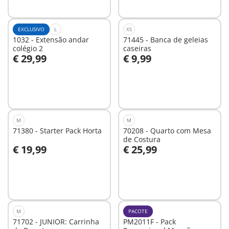
EXCLUSIVO
L
XS
1032 - Extensão andar
71445 - Banca de geleias
colégio 2
caseiras
€ 29,99
€ 9,99
Ao carrinho
Ao carrinho
M
M
71380 - Starter Pack Horta
70208 - Quarto com Mesa
de Costura
€ 19,99
€ 25,99
Ao carrinho
Ao carrinho
M
PACOTE
71702 - JUNIOR: Carrinha
PM2011F - Pack