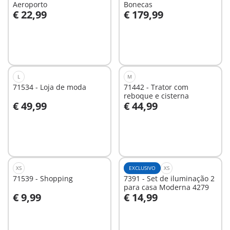
Aeroporto
Bonecas
€ 22,99
€ 179,99
Ao carrinho
Ao carrinho
L
M
71534 - Loja de moda
71442 - Trator com
reboque e cisterna
€ 49,99
€ 44,99
Ao carrinho
Ao carrinho
XS
EXCLUSIVO
XS
71539 - Shopping
7391 - Set de iluminação 2
para casa Moderna 4279
€ 9,99
€ 14,99
Ao carrinho
Ao carrinho