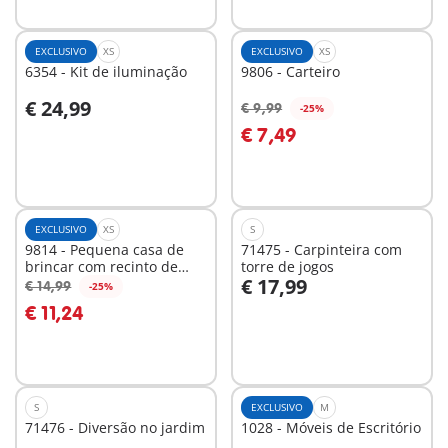
EXCLUSIVO
XS
EXCLUSIVO
XS
6354 - Kit de iluminação
9806 - Carteiro
€ 24,99
€ 9,99
-25%
Ao carrinho
Ao carrinho
€ 7,49
EXCLUSIVO
XS
S
9814 - Pequena casa de
71475 - Carpinteira com
brincar com recinto de
torre de jogos
€ 17,99
areia
€ 14,99
-25%
Ao carrinho
Ao carrinho
€ 11,24
S
EXCLUSIVO
M
71476 - Diversão no jardim
1028 - Móveis de Escritório