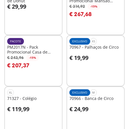
de Donut
Promocional Mansão
€ 29,99
Moderna de Luxo XXL
€ 314,92
-15%
Ao carrinho
€ 267,68
Não
disponível
PACOTE
EXCLUSIVO
XS
PM2017N - Pack
70967 - Palhaços de Circo
Promocional Casa de
€ 19,99
Bonecas
€ 243,96
-15%
Ao carrinho
Ao carrinho
€ 207,37
XL
EXCLUSIVO
M
71327 - Colégio
70966 - Banca de Circo
€ 119,99
€ 24,99
Ao carrinho
Ao carrinho