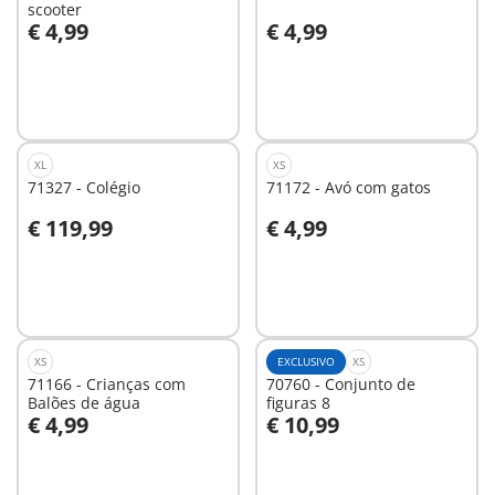
scooter
€ 4,99
€ 4,99
Não
Não
disponível
disponível
XL
XS
71327 - Colégio
71172 - Avó com gatos
€ 119,99
€ 4,99
Ao carrinho
Ao carrinho
XS
EXCLUSIVO
XS
71166 - Crianças com
70760 - Conjunto de
Balões de água
figuras 8
€ 4,99
€ 10,99
Ao carrinho
Não