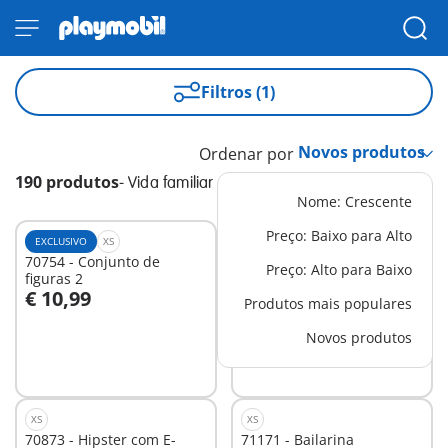
Filtros (1)
Ordenar por
190 produtos
-
Vida familiar
Nome: Crescente
Preço: Baixo para Alto
EXCLUSIVO
XS
XL
70754 - Conjunto de
70985 - Casa de Bonecas
Preço: Alto para Baixo
figuras 2
Maleta
€ 10,99
€ 39,99
-25%
Produtos mais populares
Ao carrinho
€ 29,99
Novos produtos
Não
disponível
XS
XS
70873 - Hipster com E-
71171 - Bailarina