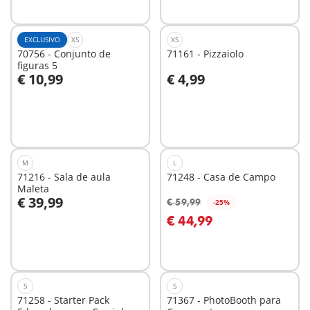
disponível
EXCLUSIVO
XS
XS
70756 - Conjunto de
71161 - Pizzaiolo
figuras 5
€ 10,99
€ 4,99
Ao carrinho
Ao carrinho
M
L
71216 - Sala de aula
71248 - Casa de Campo
Maleta
€ 39,99
€ 59,99
-25%
€ 44,99
Não
Não
disponível
disponível
S
S
71258 - Starter Pack
71367 - PhotoBooth para