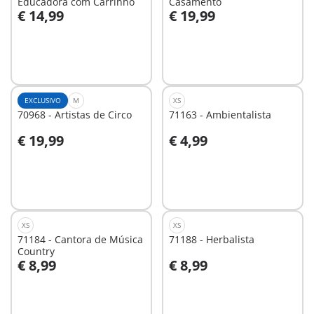
Educadora com Carrinho
Casamento
€ 14,99
€ 19,99
Não
Não
disponível
disponível
EXCLUSIVO
M
XS
70968 - Artistas de Circo
71163 - Ambientalista
€ 19,99
€ 4,99
Não
Não
disponível
disponível
XS
XS
71184 - Cantora de Música
71188 - Herbalista
Country
€ 8,99
€ 8,99
Não
Não
disponível
disponível