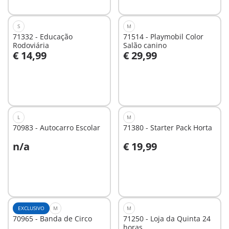
S
M
71332 - Educação
71514 - Playmobil Color
Rodoviária
Salão canino
€ 14,99
€ 29,99
Ao carrinho
Ao carrinho
L
M
70983 - Autocarro Escolar
71380 - Starter Pack Horta
n/a
€ 19,99
Ao carrinho
Não
disponível
EXCLUSIVO
M
M
70965 - Banda de Circo
71250 - Loja da Quinta 24
horas