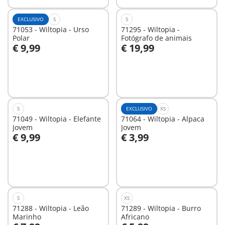
EXCLUSIVO
S
S
71053 - Wiltopia - Urso
71295 - Wiltopia -
Polar
Fotógrafo de animais
€ 9,99
€ 19,99
Não
Não
disponível
disponível
S
EXCLUSIVO
XS
71049 - Wiltopia - Elefante
71064 - Wiltopia - Alpaca
Jovem
Jovem
€ 9,99
€ 3,99
Não
Não
disponível
disponível
S
XS
71288 - Wiltopia - Leão
71289 - Wiltopia - Burro
Marinho
Africano