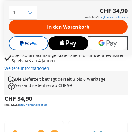
24-Stunden-Hofladen mit frischem Obst, Gemüse und
Milchprodukten für kreative Verkaufsszenen
CHF 34,90
Milchautomat, Regale und viele Lebensmittel sorgen für
inkl. MwSt
zzgl. Versandkosten
realistischen Bauernhof-Spielspaß
In den Warenkorb
Fahrrad mit Anhänger ermöglicht fantasievolle
Lieferfahrten und Warenverteilung im Dorf
Zwei Figuren und umfangreiches Zubehör fördern
Rollenspiele rund um Einkauf und Selbstbedienung
Über 80 % nachhaltige Materialien für umweltbewussten
Spielspaß ab 4 Jahren
Weitere Informationen
Die Lieferzeit beträgt derzeit 3 bis 6 Werktage
Versandkostenfrei ab CHF 99
CHF 34,90
inkl. MwSt
zzgl. Versandkosten