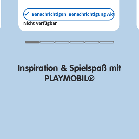
Benachrichtigen
Benachrichtigung Aktiv
Nicht verfügbar
Erwecke deine PLAYMOBIL
Welten zum Leben!
Inspiration & Spielspaß mit
Jetzt entdecken
PLAYMOBIL®