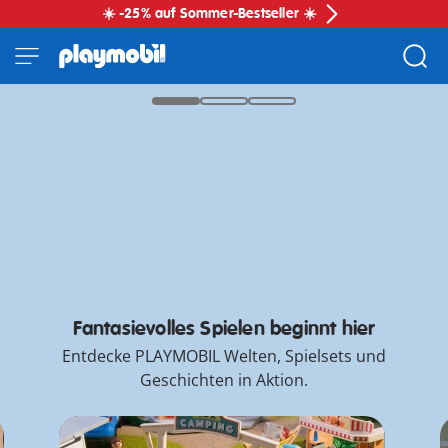
☀️ -25% auf Sommer-Bestseller ☀️
Spielspaß auf Samtpfoten
Zum Internationalen Tag der Katze!
Samtpfoten finden
*Weitere Informationen
PLAYMOBIL
Spare 25% auf Sommer-Bestseller
Bundles
Trachtenpaar
Neu PLAYMOBIL x WWE®
Entdecke unsere NEUEN Spielsets!
Fantasievolles Spielen beginnt hier
Entdecke PLAYMOBIL Welten, Spielsets und
Geschichten in Aktion.