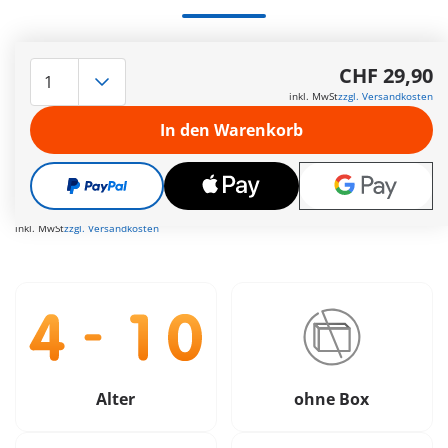
Liebevoll ausgestattete PLAYMOBIL Bäckereieinrichtung mit
freundlichem Verkäufer, Verkaufstheke, Kasse, Regalen und
CHF 29,90
zahlreichen Backwaren.
inkl. MwSt
zzgl. Versandkosten
Weitere Informationen
In den Warenkorb
Die Lieferzeit beträgt derzeit 3 bis 6 Werktage
Versandkostenfrei ab CHF 99
CHF 29,90
inkl. MwSt
zzgl. Versandkosten
Alter
ohne Box