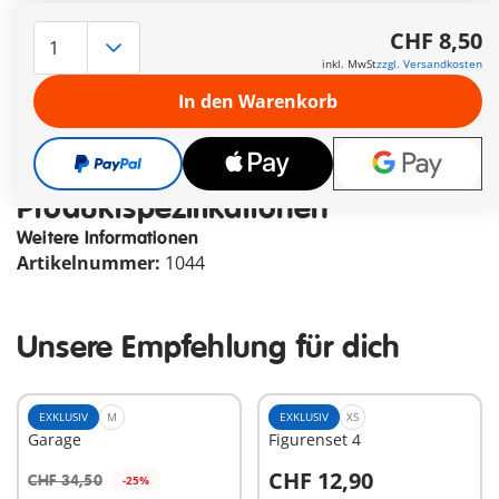
Die Lieferzeit beträgt derzeit 3 bis 6 Werktage
CHF 8,50
Versandkostenfrei ab CHF 99
inkl. MwSt
zzgl. Versandkosten
In den Warenkorb
CHF 8,50
inkl. MwSt
zzgl. Versandkosten
Produktspezifikationen
Weitere Informationen
Artikelnummer:
1044
Unsere Empfehlung für dich
EXKLUSIV
M
EXKLUSIV
XS
Garage
Figurenset 4
CHF 12,90
CHF 34,50
-25%
In den Warenkorb
In den Warenkorb