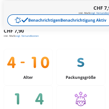
Zwei coole Basketballer mit Korb und Ball. Versteckt im
CHF 7,
großen Osterei.
Weitere Informationen
inkl. MwSt
zzgl. Versandko
Versandkostenfrei ab CHF 99
Benachrichtigen
Benachrichtigung Aktiv
CHF 7,90
inkl. MwSt
zzgl. Versandkosten
Alter
Packungsgröße