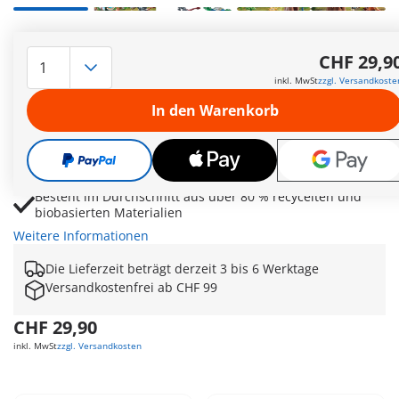
Beobachtungsstation mit Dimorphodon, Forscher und
Baumstumpf für spannende Dinoabenteuer
CHF 29,9
Drohne mit Kamera ermöglicht realistische
inkl. MwSt
zzgl. Versandkoste
Forschungsmissionen aus sicherer Entfernung
In den Warenkorb
Bewegliche Flügel, Kopf, Arme, Beine und aufklappbarer
Unterkiefer sorgen für actionreiche Spielszenen
Mit Teich, Mikroskop, Petrischale und Wissenskarte für
lehrreiche Expeditionen
Besteht im Durchschnitt aus über 80 % recycelten und
biobasierten Materialien
Weitere Informationen
Die Lieferzeit beträgt derzeit 3 bis 6 Werktage
Versandkostenfrei ab CHF 99
CHF 29,90
inkl. MwSt
zzgl. Versandkosten