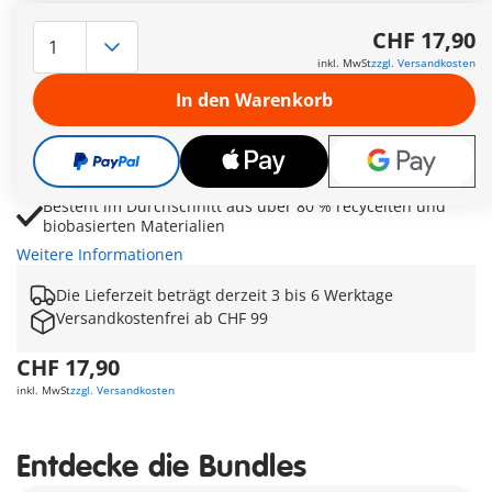
PLAYMOBIL Büchertausch mit Buchhäuschen, Mutter und
Sohn für kreative Lesegeschichten
CHF 17,90
Büchertauschschrank mit Bücherstapel und Sitzbank
inkl. MwSt
zzgl. Versandkosten
fördert Lesefreude und Gemeinschaftssinn
In den Warenkorb
Kickboard und E-Scooter sorgen für abwechslungsreiche
Ausflüge zum gemütlichen Buchhäuschen
Fördert spielerisch Nachhaltigkeit, Umweltbewusstsein
und das Weitergeben gelesener Bücher
Besteht im Durchschnitt aus über 80 % recycelten und
biobasierten Materialien
Weitere Informationen
Die Lieferzeit beträgt derzeit 3 bis 6 Werktage
Versandkostenfrei ab CHF 99
CHF 17,90
inkl. MwSt
zzgl. Versandkosten
Entdecke die Bundles