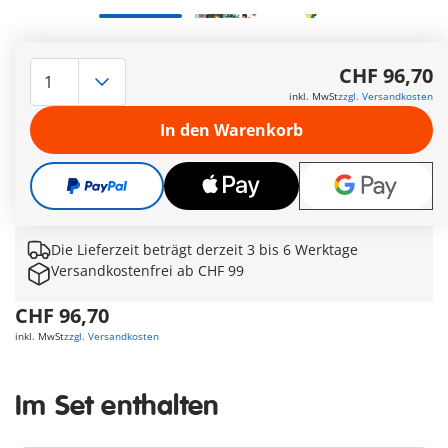
Willkommen im PLAYMOBIL® Tierhotel! Hier genießen Hunde,
Katzen und sogar ein bunter Papagei erstklassigen Komfort
CHF 96,70
und liebevolle Pflege. Ob beim Spaziergang mit der stilvollen
inkl. MwSt
zzgl. Versandkosten
Managerin und ihrem Dalmatiner (71736) oder beim
Stadtbummel mit dem modischen It-Girl und ihrem
In den Warenkorb
Chihuahua (71737) – in diesem Bundle dreht sich alles um
tierische Freundschaften und fantasievolle Abenteuer. Perfekt
für Kinder ab 4 Jahren, die Tiere lieben und gerne in kreative
Rollenspiele eintauchen!
Weitere Informationen
Die Lieferzeit beträgt derzeit 3 bis 6 Werktage
Versandkostenfrei ab CHF 99
CHF 96,70
inkl. MwSt
zzgl. Versandkosten
Im Set enthalten