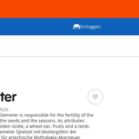
Einloggen
ter
9526
meter is responsible for the fertility of the
 the seeds and the seasons. As attributes
lden sickle, a wheat ear, fruits and a lamb.
meter Spielset mit Muttergöttin der
t für griechische Mythologie-Abenteuer