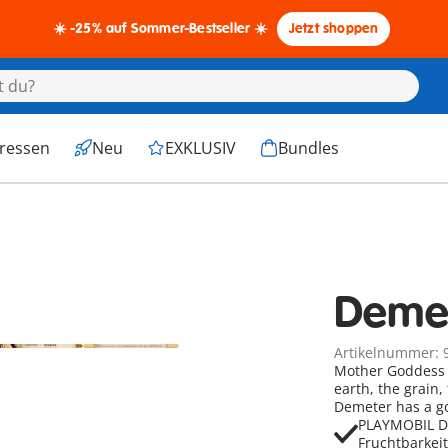
☀️ -25% auf Sommer-Bestseller ☀️
Jetzt shoppen
eressen
Neu
EXKLUSIV
Bundles
Deme
Artikelnummer: 
Mother Goddess De
earth, the grain,
Demeter has a go
PLAYMOBIL De
Fruchtbarkei