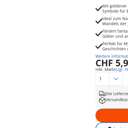
Mit goldener
Symbole für
Ideal zum Na
Wandels der 
Fördert fant
Götter und a
Perfekt für 
Geschichten 
Weitere Informa
CHF 5,
inkl. MwSt
zzgl. 
Die Lieferz
Versandkos