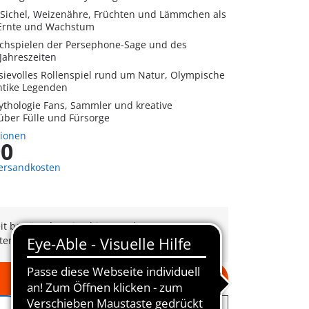
 Sichel, Weizenähre, Früchten und Lämmchen als
 Ernte und Wachstum
chspielen der Persephone-Sage und des
Jahreszeiten
asievolles Rollenspiel rund um Natur, Olympische
ntike Legenden
Mythologie Fans, Sammler und kreative
über Fülle und Fürsorge
tionen
90
Versandkosten
eit beträgt derzeit 3 bis 6 Werktage
tenfrei ab CHF 99
In den Warenkorb