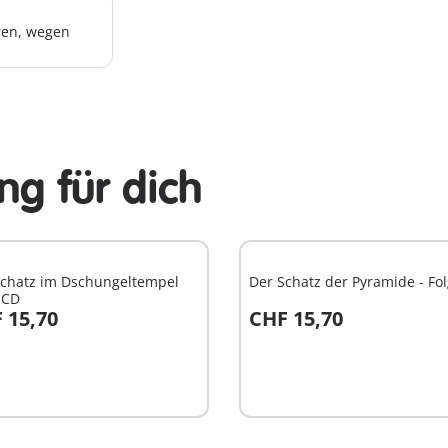
hren, wegen
g für dich
Schatz im Dschungeltempel
Der Schatz der Pyramide - Fo
- CD
 15,70
CHF 15,70
n den Warenkorb
In den Warenkorb