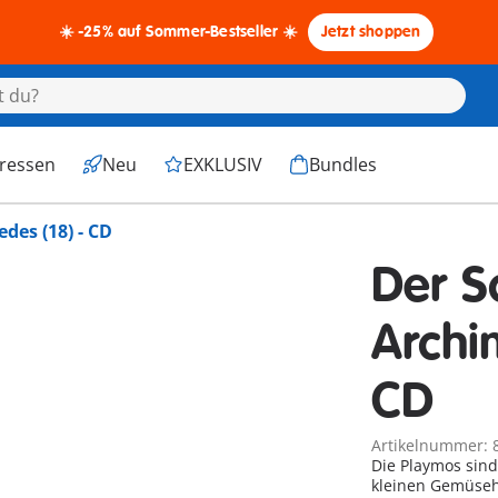
☀️ -25% auf Sommer-Bestseller ☀️
Jetzt shoppen
eressen
Neu
EXKLUSIV
Bundles
des (18) - CD
Der S
Archi
CD
Artikelnummer: 
Die Playmos sind
kleinen Gemüsehä