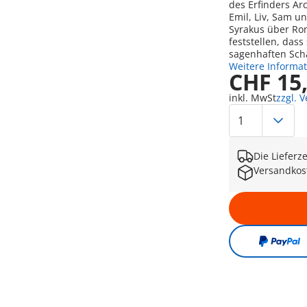
des Erfinders Ar
Emil, Liv, Sam u
Syrakus über Ro
feststellen, dass
sagenhaften Scha
Weitere Informa
CHF 15
inkl. MwSt
zzgl. 
Die Lieferz
Versandkos