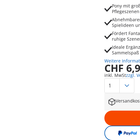
Pony mit groß
Pflegeszenen 
Abnehmbarer
Spielideen u
Fördert Fant
ruhige Szene
Ideale Ergän
Sammelspaß 
Weitere Informa
CHF 6,
inkl. MwSt
zzgl. 
Versandkos