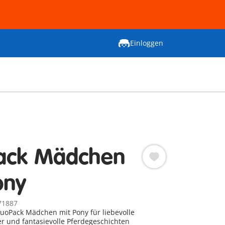
Einloggen
ack Mädchen
ony
71887
oPack Mädchen mit Pony für liebevolle
er und fantasievolle Pferdegeschichten