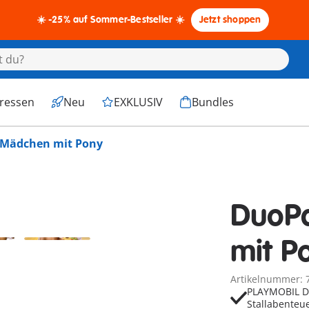
☀️ -25% auf Sommer-Bestseller ☀️
Jetzt shoppen
eressen
Neu
EXKLUSIV
Bundles
Mädchen mit Pony
DuoP
mit P
Artikelnummer: 
PLAYMOBIL Du
Stallabenteu