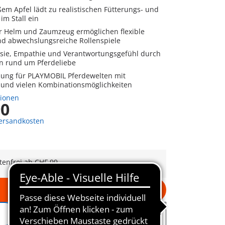
em Apfel lädt zu realistischen Fütterungs- und
im Stall ein
 Helm und Zaumzeug ermöglichen flexible
nd abwechslungsreiche Rollenspiele
asie, Empathie und Verantwortungsgefühl durch
n rund um Pferdeliebe
zung für PLAYMOBIL Pferdewelten mit
und vielen Kombinationsmöglichkeiten
tionen
90
Versandkosten
tenfrei ab CHF 99
In den Warenkorb