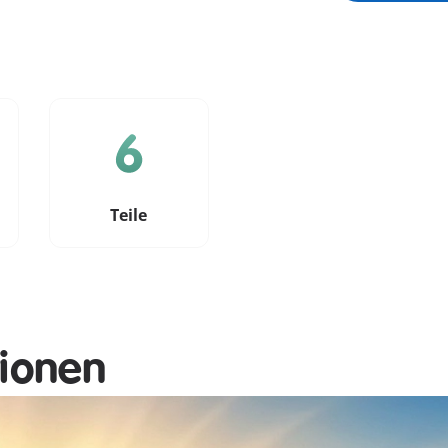
e
Teile
tionen