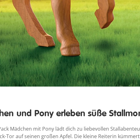
en und Pony erleben süße Stallm
k Mädchen mit Pony lädt dich zu liebevollen Stallabenteue
-Tor auf seinen großen Apfel. Die kleine Reiterin kümmert 