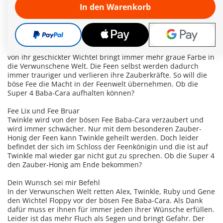
Während ihrer Abwesenheit soll Twinkle auf ein Zauberbuch
In den Warenkorb
aufpassen – doch ein Drache bringt es in seinen Besitz.
Können die Super 4 es zurückbringen?
Schwarzmalerei
Die böse Fee Baba-Cara treibt mal wieder ihr Unwesen. Ein
von ihr geschickter Wichtel bringt immer mehr graue Farbe in
die Verwunschene Welt. Die Feen selbst werden dadurch
immer trauriger und verlieren ihre Zauberkräfte. So will die
böse Fee die Macht in der Feenwelt übernehmen. Ob die
Super 4 Baba-Cara aufhalten können?
Fee Lix und Fee Bruar
Twinkle wird von der bösen Fee Baba-Cara verzaubert und
wird immer schwächer. Nur mit dem besonderen Zauber-
Honig der Feen kann Twinkle geheilt werden. Doch leider
befindet der sich im Schloss der Feenkönigin und die ist auf
Twinkle mal wieder gar nicht gut zu sprechen. Ob die Super 4
den Zauber-Honig am Ende bekommen?
Dein Wunsch sei mir Befehl
In der Verwunschen Welt retten Alex, Twinkle, Ruby und Gene
den Wichtel Floppy vor der bösen Fee Baba-Cara. Als Dank
dafür muss er ihnen für immer jeden ihrer Wünsche erfüllen.
Leider ist das mehr Fluch als Segen und bringt Gefahr. Der