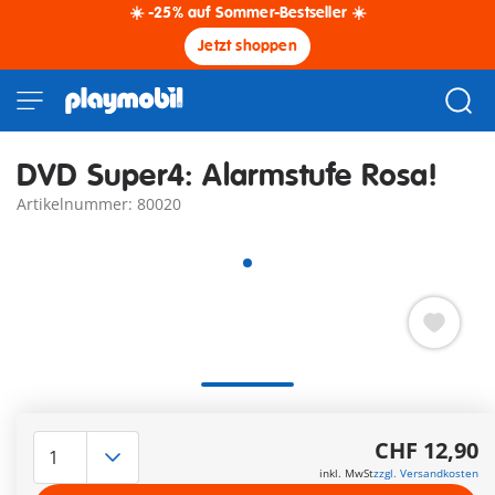
☀️ -25% auf Sommer-Bestseller ☀️
Jetzt shoppen
DVD Super4: Alarmstufe Rosa!
Artikelnummer: 80020
Alarmstufe Rosa!
Twinkles Zauberstab ist zerbrochen. Zum Glück findet sie
CHF 12,90
Hilfe bei der Großfee. Diese macht sich auf den Weg in den
inkl. MwSt
zzgl. Versandkosten
Zauberwald, um Twinkle einen neuen Zauberstab zu holen.