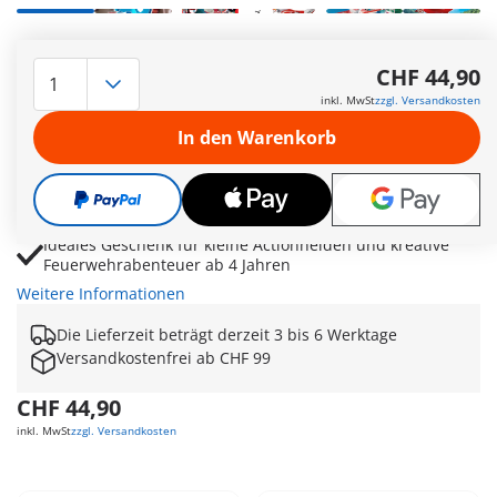
Befüllbarer Wassertank mit Knopfdruck-Funktion für
actionreiche Löschmissionen aus der Luft
CHF 44,90
Schwimmfähige Konstruktion ermöglicht spannende
inkl. MwSt
zzgl. Versandkosten
Rettungseinsätze in Badewanne, Pool oder Spielwelt
In den Warenkorb
Drehbare Propeller und Platz für eine Figur sorgen für
realistisches Feuerwehrspiel
Feuerwehrmann, Flammen und Pflanzen bieten Zubehör
für fantasievolle Einsatzszenen
Ideales Geschenk für kleine Actionhelden und kreative
Feuerwehrabenteuer ab 4 Jahren
Weitere Informationen
Die Lieferzeit beträgt derzeit 3 bis 6 Werktage
Versandkostenfrei ab CHF 99
CHF 44,90
inkl. MwSt
zzgl. Versandkosten