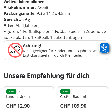
Weitere Informationen
Artikelnummer:
72058
Packungsmaße:
9.3 x 14.2 x 4.5 cm
Gewicht:
69 g
Alter:
Ab 4 Jahr(en)
Figuren: 1 Fußballspieler, 1 Fußballspielerin Zubehör: 2
Sockelplatten, 1 Fußball, 1 Etikettenbogen
Achtung!
Nicht geeignet für Kinder unter 3 Jahren, wegen
Erstickungsgefahr durch Kleinteile.
Unsere Empfehlung für dich
NEU
S
NEU
L
Landtierärztin
Großer Bauernhof
CHF 12,90
CHF 109,90
In den Warenkorb
In den Warenkorb