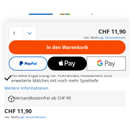
Zwei bewegliche Fußballfiguren für noch mehr Action,
Teamgeist und abwechslungsreiche Spielszenen
CHF 11,90
Präzise Schussfunktion durch zurückziehbares Bein für
inkl. MwSt
zzgl. Versandkosten
realistische Pässe und kraftvolle Torschüsse
In den Warenkorb
Individuell gestaltbare Trikots mit Nummern-Stickern für
persönliche Teams und eigene Fußballstars
Ideal für kreative Aufstellungen, spannende Turniere und
fantasievolle Fußball-Rollenspiele
Perfekte Ergänzung für PLAYMOBIL Fußballsets und
erweiterte Matches mit noch mehr Spieltiefe
Weitere Informationen
Versandkostenfrei ab CHF 99
CHF 11,90
inkl. MwSt
zzgl. Versandkosten