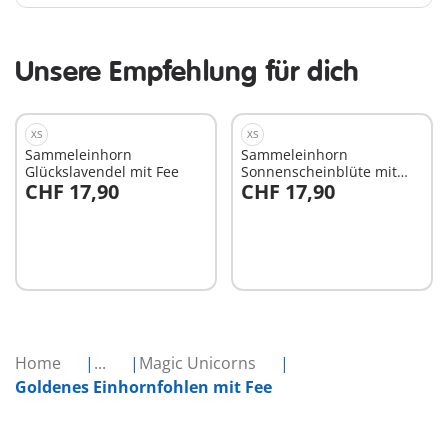
Unsere Empfehlung für dich
XS
XS
Sammeleinhorn
Sammeleinhorn
Glückslavendel mit Fee
Sonnenscheinblüte mit
CHF 17,90
CHF 17,90
Fee
In den Warenkorb
In den Warenkorb
Home
...
Magic Unicorns
Goldenes Einhornfohlen mit Fee