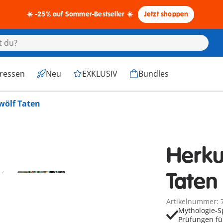
☀️ -25% auf Sommer-Bestseller ☀️
Jetzt shoppen
eressen
Neu
EXKLUSIV
Bundles
wölf Taten
Herku
Taten
Artikelnummer: 
Mythologie-S
Prüfungen fü