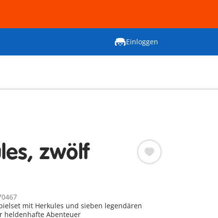
Einloggen
les, zwölf
70467
pielset mit Herkules und sieben legendären
r heldenhafte Abenteuer