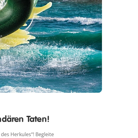
ndären Taten!
es Herkules“! Begleite