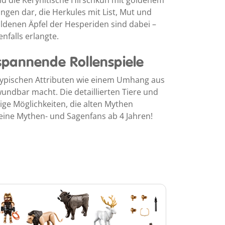
und die Kerynitische Hirschkuh mit goldenem
ungen dar, die Herkules mit List, Mut und
ldenen Äpfel der Hesperiden sind dabei –
nfalls erlangte.
r spannende Rollenspiele
 typischen Attributen wie einem Umhang aus
wundbar macht. Die detaillierten Tiere und
ige Möglichkeiten, die alten Mythen
leine Mythen- und Sagenfans ab 4 Jahren!