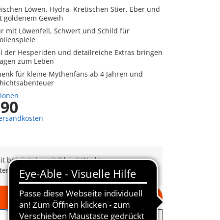
ischen Löwen, Hydra, Kretischen Stier, Eber und
it goldenem Geweih
r mit Löwenfell, Schwert und Schild für
llenspiele
l der Hesperiden und detailreiche Extras bringen
Sagen zum Leben
henk für kleine Mythenfans ab 4 Jahren und
chichtsabenteuer
tionen
,90
Versandkosten
eit beträgt derzeit 3 bis 6 Werktage
tenfrei ab CHF 99
In den Warenkorb