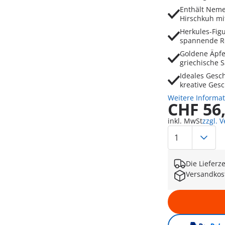
Enthält Neme
Hirschkuh m
Herkules-Figu
spannende Ro
Goldene Äpfe
griechische 
Ideales Gesc
kreative Ges
Weitere Informa
CHF 56
inkl. MwSt
zzgl. 
Die Lieferz
Versandkos