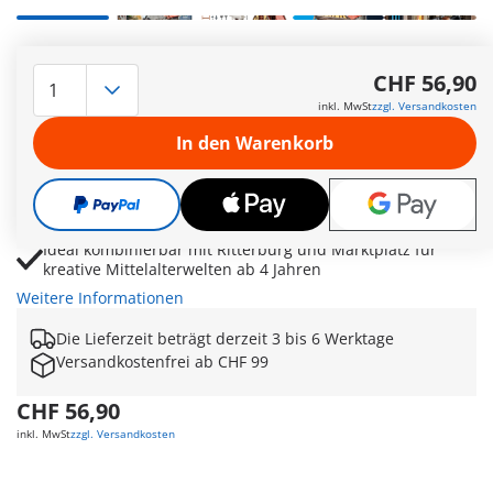
Detailreiche mittelalterliche Werkstatt mit Schmiedeofen,
Amboss und authentischem Steinhaus
CHF 56,90
Hammer, Zangen, Äxte und Schürhaken ermöglichen
inkl. MwSt
zzgl. Versandkosten
realistische Handwerks- und Ritterszenen
In den Warenkorb
Schmied und Soldat sorgen für fantasievolle Rollenspiele
rund um Waffen und Ausrüstung
Holzstapel, Feuerstelle und Zubehör bringen historische
Abenteuer lebendig ins Kinderzimmer
Ideal kombinierbar mit Ritterburg und Marktplatz für
kreative Mittelalterwelten ab 4 Jahren
Weitere Informationen
Die Lieferzeit beträgt derzeit 3 bis 6 Werktage
Versandkostenfrei ab CHF 99
CHF 56,90
inkl. MwSt
zzgl. Versandkosten