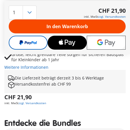
Robuster Baustellen-Laster mit Bauleiterin für erste
kreative Abenteuer im Kinderzimmer
CHF 21,90
Kippmulde lässt sich an- und abkoppeln sowie nach
inkl. MwSt
zzgl. Versandkosten
hinten entladen
In den Warenkorb
Drei stapelbare Bausteine mit Zahlenaufdruck fördern
erstes Zählen und Sortieren
Beladen, Transportieren und Abladen trainieren
spielerisch Feinmotorik und Koordination
Große, leicht greifbare Teile sorgen für sicheren Bauspaß
für Kleinkinder ab 1 Jahr
Weitere Informationen
Die Lieferzeit beträgt derzeit 3 bis 6 Werktage
Versandkostenfrei ab CHF 99
CHF 21,90
inkl. MwSt
zzgl. Versandkosten
Entdecke die Bundles