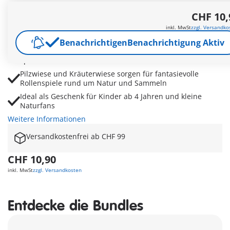
PLAYMOBIL Geschenkset Kräutersammlerin mit Figur,
CHF 10,
Waldtieren und Zubehör für Naturabenteuer
Mit Igeln, Eichhörnchen und Reh für lebendige Szenen
inkl. MwSt
zzgl. Versandko
zwischen Wald und Wiese
Benachrichtigen
Benachrichtigung Aktiv
Sichel, Pflanzenschere und Kräuterbuch fördern
spielerisches Entdecken von Pflanzen und Kräutern
Pilzwiese und Kräuterwiese sorgen für fantasievolle
Rollenspiele rund um Natur und Sammeln
Ideal als Geschenk für Kinder ab 4 Jahren und kleine
Naturfans
Weitere Informationen
Versandkostenfrei ab CHF 99
CHF 10,90
inkl. MwSt
zzgl. Versandkosten
Entdecke die Bundles