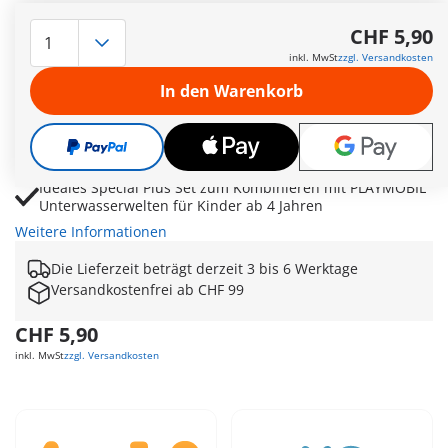
PLAYMOBIL Meerjungfrau mit Spritzkrake für fröhliche
Unterwasserabenteuer und Wasserspaß
CHF 5,90
Spritzkrake mit Pipettenfunktion nimmt Wasser auf und
inkl. MwSt
zzgl. Versandkosten
sorgt für lustige Spritzschlachten
In den Warenkorb
Dekomuschel mit Saugnapf lässt sich flexibel an glatten
Flächen befestigen
Haarblüte, Armmanschetten und Minimuscheln ergänzen
fantasievolle Meerjungfrauen-Szenen
Ideales Special Plus Set zum Kombinieren mit PLAYMOBIL
Unterwasserwelten für Kinder ab 4 Jahren
Weitere Informationen
Die Lieferzeit beträgt derzeit 3 bis 6 Werktage
Versandkostenfrei ab CHF 99
CHF 5,90
inkl. MwSt
zzgl. Versandkosten