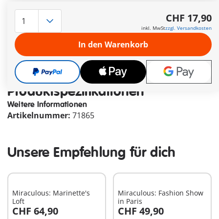
Die Lieferzeit beträgt derzeit 3 bis 6 Werktage
CHF 17,90
Versandkostenfrei ab CHF 99
inkl. MwSt
zzgl. Versandkosten
In den Warenkorb
CHF 17,90
inkl. MwSt
zzgl. Versandkosten
Produktspezifikationen
Weitere Informationen
Artikelnummer:
71865
Unsere Empfehlung für dich
Miraculous: Marinette's
Miraculous: Fashion Show
Loft
in Paris
CHF 64,90
CHF 49,90
In den Warenkorb
In den Warenkorb