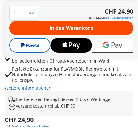
Robustes Offroad Quad für spannende Waldrennen auf
engen Pfaden, durch dichtes Gestrüpp und
CHF 24,90
anspruchsvolles Gelände
inkl. MwSt
zzgl. Versandkosten
Abnehmbarer Rammbügel sorgt für maximale Flexibilität
In den Warenkorb
beim Überwinden von Hindernissen und engen Passagen
Fernglas, Werkzeug und praktischer Stauraum
ermöglichen realistische Rennetappen und spannende
Expeditionen
Fördert Fantasie, Konzentration und strategisches Denken
bei actionreichen Offroad-Abenteuern im Wald
Perfekte Ergänzung für PLAYMOBIL Rennwelten mit
Naturkulisse, mutigen Herausforderungen und kreativem
Rollenspiel
Weitere Informationen
Die Lieferzeit beträgt derzeit 3 bis 6 Werktage
Versandkostenfrei ab CHF 99
CHF 24,90
inkl. MwSt
zzgl. Versandkosten