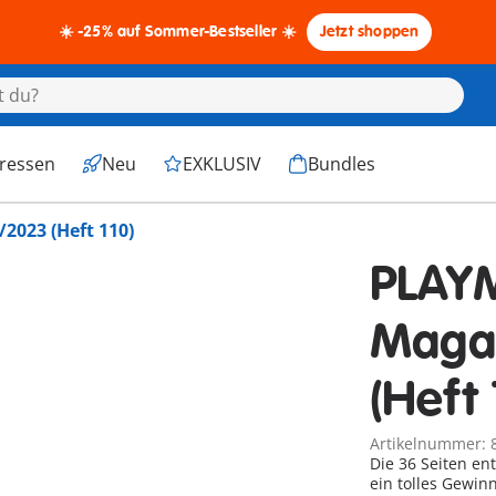
☀️ -25% auf Sommer-Bestseller ☀️
Jetzt shoppen
eressen
Neu
EXKLUSIV
Bundles
2023 (Heft 110)
PLAY
Maga
(Heft 
Artikelnummer: 
Die 36 Seiten en
ein tolles Gewinnspie