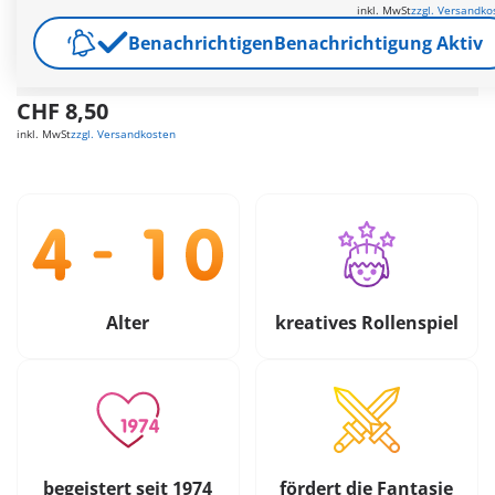
viele Mitmach-Seiten. Extra: Tierärztin mit Hundewelpen
inkl. MwSt
zzgl. Versandko
Weitere Informationen
Benachrichtigen
Benachrichtigung Aktiv
Versandkostenfrei ab CHF 99
CHF 8,50
inkl. MwSt
zzgl. Versandkosten
Alter
kreatives Rollenspiel
begeistert seit 1974
fördert die Fantasie