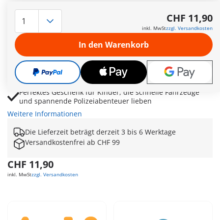
PLAYMOBIL Polizei-Speed-Quad mit Polizistin für schnelle
Einsätze im Stadtverkehr
CHF 11,90
Rückzugsmotor sorgt für rasante Starts, hohe Wendigkeit
inkl. MwSt
zzgl. Versandkosten
und actionreiche Fahrten
In den Warenkorb
Mit Polizeikelle, Helm und Ausrüstung für realistische
Verkehrskontrollen und Hilfseinsätze
Ideal kombinierbar mit weiteren PLAYMOBIL Polizei-
Spielsets für abwechslungsreiche Stadtgeschichten
Perfektes Geschenk für Kinder, die schnelle Fahrzeuge
und spannende Polizeiabenteuer lieben
Weitere Informationen
Die Lieferzeit beträgt derzeit 3 bis 6 Werktage
Versandkostenfrei ab CHF 99
CHF 11,90
inkl. MwSt
zzgl. Versandkosten