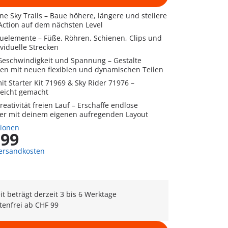
ne Sky Trails – Baue höhere, längere und steilere
 Action auf dem nächsten Level
auelemente – Füße, Röhren, Schienen, Clips und
viduelle Strecken
 Geschwindigkeit und Spannung – Gestalte
ten mit neuen flexiblen und dynamischen Teilen
t Starter Kit 71969 & Sky Rider 71976 –
leicht gemacht
reativität freien Lauf – Erschaffe endlose
er mit deinem eigenen aufregenden Layout
tionen
,99
Versandkosten
eit beträgt derzeit 3 bis 6 Werktage
tenfrei ab CHF 99