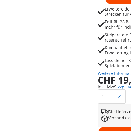
Erweitere dei
Strecken für
Enthält 26 B
mehr für indi
Steigere die
rasante Fahr
Kompatibel mi
Erweiterung 
Lass deiner K
Spielabenteu
Weitere Informa
CHF 19
inkl. MwSt
zzgl. 
Die Lieferz
Versandkos