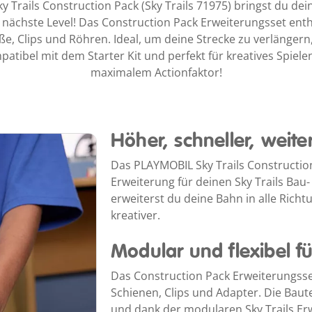
Trails Construction Pack (Sky Trails 71975) bringst du dei
 nächste Level! Das Construction Pack Erweiterungsset ent
ße, Clips und Röhren. Ideal, um deine Strecke zu verlänger
atibel mit dem Starter Kit und perfekt für kreatives Spiele
maximalem Actionfaktor!
Höher, schneller, weite
Das PLAYMOBIL Sky Trails Construction 
Erweiterung für deinen Sky Trails Bau
erweiterst du deine Bahn in alle Richt
kreativer.
Modular und flexibel fü
Das Construction Pack Erweiterungsset 
Schienen, Clips und Adapter. Die Baut
und dank der modularen Sky Trails Erw