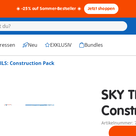
☀️ -25% auf Sommer-Bestseller ☀️
Jetzt shoppen
eressen
Neu
EXKLUSIV
Bundles
ILS: Construction Pack
SKY T
Const
Artikelnummer: 