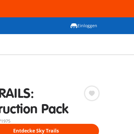
Einloggen
RAILS:
ruction Pack
71975
Entdecke Sky Trails