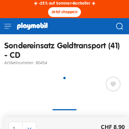
☀️ -25% auf Sommer-Bestseller ☀️
Jetzt shoppen
Sondereinsatz Geldtransport (41)
- CD
Artikelnummer: 80454
Die Playmos werden Zeugen, als gewiefte Banditen dem
Geldtransporter eine Falle stellen. Und das, obwohl das SEK
CHF 8,90