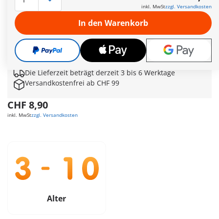
den Transporter begleitet! Kommissar Rogers ist völlig
inkl. MwSt
zzgl. Versandkosten
verzweifelt, von den Bösewichten fehlt jede Spur. Emil, Liv
und Sam haben schon bald eine Theorie, wo die Gangster
In den Warenkorb
sich verstecken könnten. Die Playmos setzten alles auf eine
Karte, um mit Hilfe des Sondereinsatzkommandos den
nächsten Überfall der Bande zu verhindern ...
Weitere Informationen
Die Lieferzeit beträgt derzeit 3 bis 6 Werktage
Versandkostenfrei ab CHF 99
CHF 8,90
inkl. MwSt
zzgl. Versandkosten
Alter