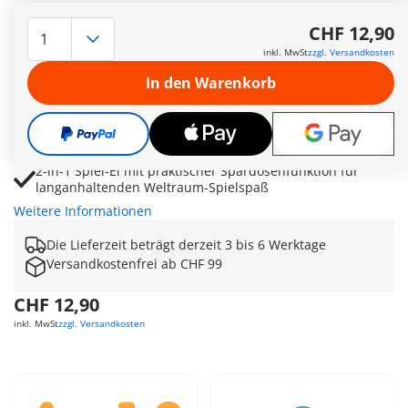
Galaktisches PLAYMOBIL Spiel-Ei mit Astronaut, Alien und
fantasievoller Weltraum-Spielszene
CHF 12,90
Leuchtende Kristalle, Antenne und Zubehör inspirieren zu
inkl. MwSt
zzgl. Versandkosten
kreativen Abenteuern auf fremden Planeten
In den Warenkorb
Kompaktes Reiseset mit vollständiger Aufbewahrung aller
Figuren und Zubehörteile im Ei
Friedliche Begegnungen zwischen Astronaut und Alien
fördern Fantasie, Rollenspiel und Kreativität
2-in-1 Spiel-Ei mit praktischer Spardosenfunktion für
langanhaltenden Weltraum-Spielspaß
Weitere Informationen
Die Lieferzeit beträgt derzeit 3 bis 6 Werktage
Versandkostenfrei ab CHF 99
CHF 12,90
inkl. MwSt
zzgl. Versandkosten